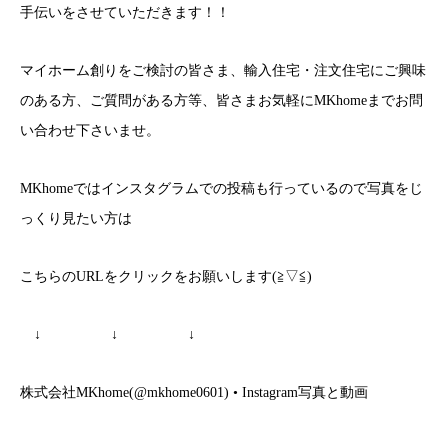
手伝いをさせていただきます！！
マイホーム創りをご検討の皆さま、輸入住宅・注文住宅にご興味
のある方、ご質問がある方等、皆さまお気軽に
MKhome
までお問
い合わせ下さいませ。
MKhome
ではインスタグラムでの投稿も行っているので写真をじ
っくり見たい方は
こちらの
URL
をクリックをお願いします
(
≧
▽
≦
)
↓
↓
↓
株式会社
MKhome(@mkhome0601) • Instagram
写真と動画